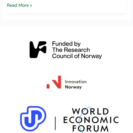
Test
Read More »
2